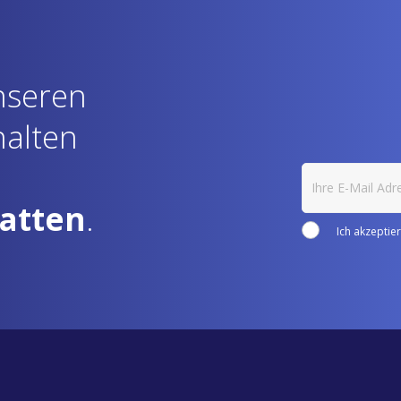
nseren
halten
atten
.
Ich akzeptie