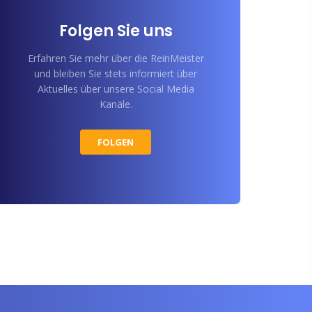
Folgen Sie uns
Erfahren Sie mehr über die ReinMeister
und bleiben Sie stets informiert über
Aktuelles über unsere Social Media
Kanäle.
FOLGEN