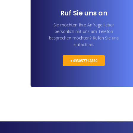
Ruf Sie uns an
Sie möchten Ihre Anfrage lieber
persönlich mit uns am Telefon
besprechen möchten? Rufen Sie uns
einfach an.
+493057712880